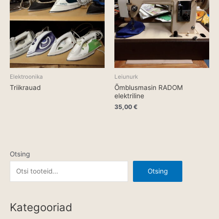
Elektroonika
Leiunurk
Triikrauad
Õmblusmasin RADOM
elektriline
35,00
€
Otsing
Otsing
Kategooriad