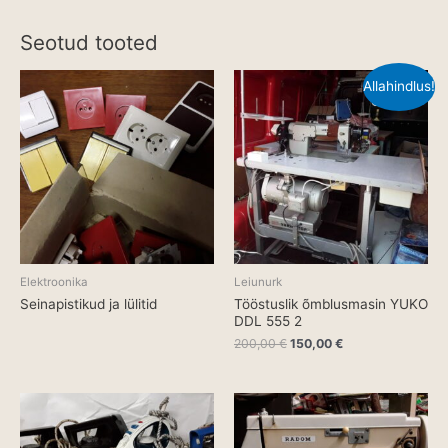
Seotud tooted
Allahindlus!
Elektroonika
Leiunurk
Seinapistikud ja lülitid
Tööstuslik õmblusmasin YUKO
DDL 555 2
Algne
Current
200,00
€
150,00
€
hind
price
oli:
is:
200,00 €.
150,00 €.