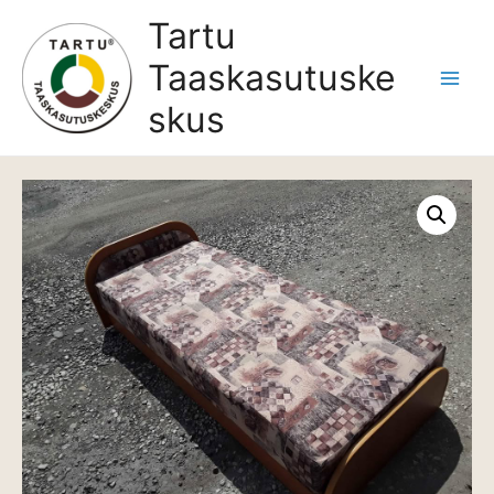
Skip
Tartu
to
Taaskasutuske
content
Main
skus
Menu