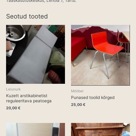
Taaskasutuskeskus, Lehola 7, Tartu.
Seotud tooted
Leiunurk
Mööbel
Kuzett arstikabinetist
Punased toolid kõrged
reguleeritava peatoega
25,00
€
20,00
€