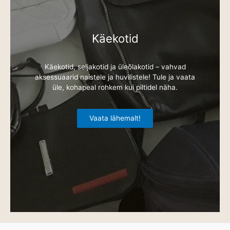
Käekotid
Käekotid, seljakotid ja üleõlakotid – vahvad
aksessuaarid naistele ja huvilistele! Tule ja vaata
üle, kohapeal rohkem kui piltidel näha.
Vaata lähemalt!