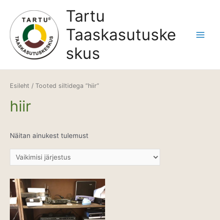
Skip
Tartu
to
Taaskasutuske
content
Main
skus
Menu
Esileht
/ Tooted siltidega “hiir”
hiir
Näitan ainukest tulemust