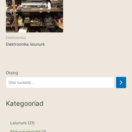
Elektroonika
Elektroonika leiunurk
Otsing
Kategooriad
2
Leiunurk
21
1
1
Ehitusmaterjalid
1