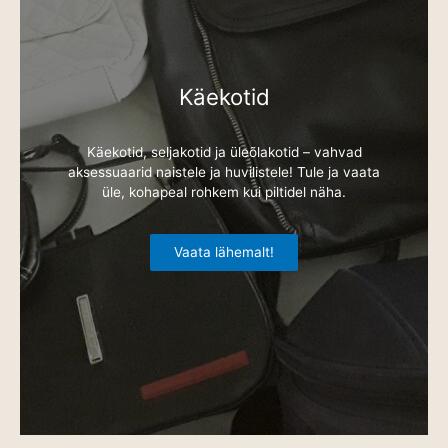
Käekotid
Käekotid, seljakotid ja üleõlakotid – vahvad
aksessuaarid naistele ja huvilistele! Tule ja vaata
üle, kohapeal rohkem kui piltidel näha.
Vaata lähemalt!