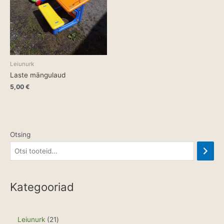
Leiunurk
Laste mängulaud
5,00
€
Otsing
Kategooriad
2
Leiunurk
21