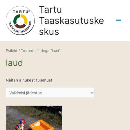
Skip
Tartu
to
Taaskasutuske
content
Main
skus
Menu
Esileht
/ Tooted siltidega “laud”
laud
Näitan ainukest tulemust